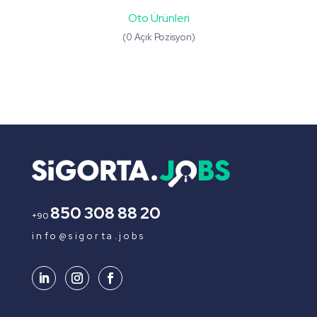
Oto Ürünleri
(0 Açık Pozisyon)
850 308 88 20
+90
info@sigorta.jobs