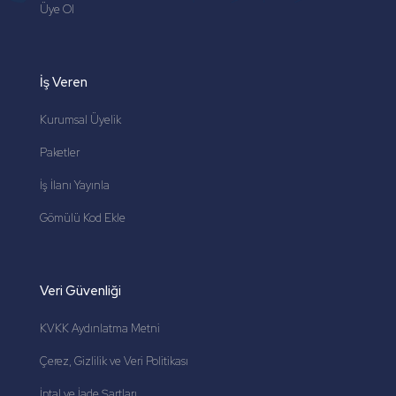
Üye Ol
İş Veren
Kurumsal Üyelik
Paketler
İş İlanı Yayınla
Gömülü Kod Ekle
Veri Güvenliği
KVKK Aydınlatma Metni
Çerez, Gizlilik ve Veri Politikası
İptal ve İade Şartları