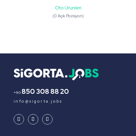
Oto Ürünleri
(0 Açık Pozisyon)
850 308 88 20
+90
info@sigorta.jobs