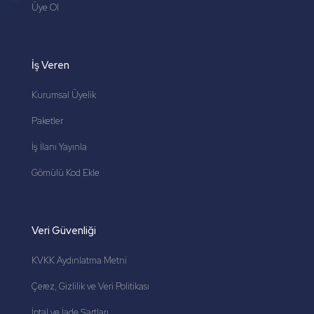
Üye Ol
İş Veren
Kurumsal Üyelik
Paketler
İş İlanı Yayınla
Gömülü Kod Ekle
Veri Güvenliği
KVKK Aydınlatma Metni
Çerez, Gizlilik ve Veri Politikası
İptal ve İade Şartları