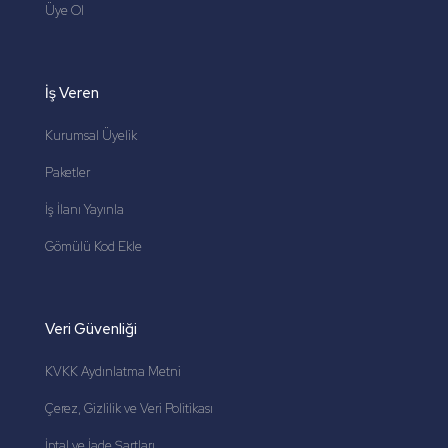
Üye Ol
İş Veren
Kurumsal Üyelik
Paketler
İş İlanı Yayınla
Gömülü Kod Ekle
Veri Güvenliği
KVKK Aydınlatma Metni
Çerez, Gizlilik ve Veri Politikası
İptal ve İade Şartları