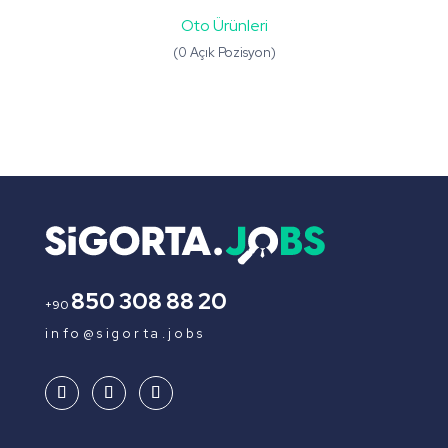
Oto Ürünleri
(0 Açık Pozisyon)
850 308 88 20
+90
info@sigorta.jobs