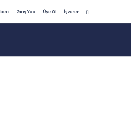
beri
Giriş Yap
Üye Ol
İşveren