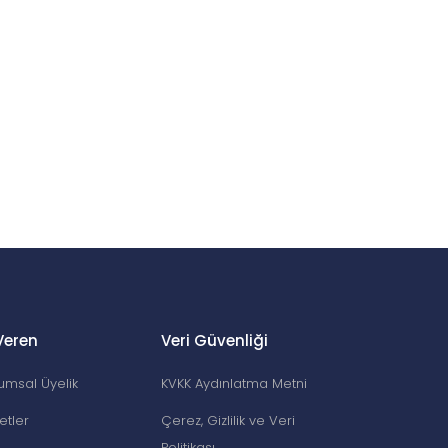
Veren
Veri Güvenliği
umsal Üyelik
KVKK Aydınlatma Metni
etler
Çerez, Gizlilik ve Veri
Politikası