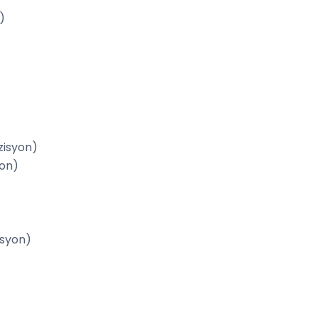
)
zisyon)
yon)
isyon)