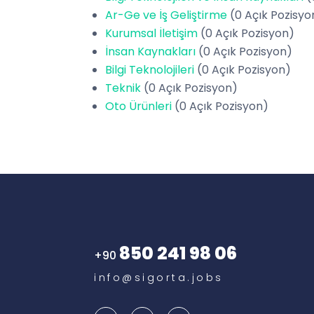
Ar-Ge ve İş Geliştirme
(0 Açık Pozisyo
Kurumsal İletişim
(0 Açık Pozisyon)
İnsan Kaynakları
(0 Açık Pozisyon)
Bilgi Teknolojileri
(0 Açık Pozisyon)
Teknik
(0 Açık Pozisyon)
Oto Ürünleri
(0 Açık Pozisyon)
850 241 98 06
+90
info@sigorta.jobs