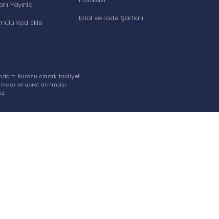
lanı Yayınla
İptal ve İade Şartları
ülü Kod Ekle
tihdam bürosu olarak faaliyet
nması ve ücret alınması
z.