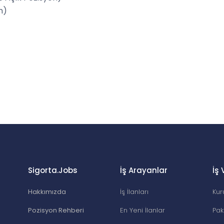
n)
Sigorta.Jobs
İş Arayanlar
İş 
Hakkımızda
İş İlanları
Kur
Pozisyon Rehberi
En Yeni İlanlar
Pak