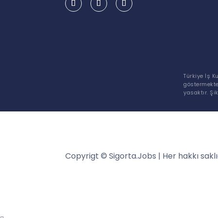
Türkiye İş K
göstermekte
yasaktır. Şi
Copyrigt © Sigorta.Jobs | Her hakkı saklı