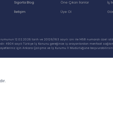
Sigorta Blog
Öne Çıkan İlanlar
İş İ
İletişim
Üye Ol
Göm
urumunun 12.02.2026 tarih ve 20126/163 sayılı izni ile 1458 numaralı özel is
dir. 4904 sayılı Türkiye İş Kanunu gereğince iş arayanlardan menfaat sağla
kayetleriniz için Ankara Çalışma ve İş Kurumu İl Müdürlüğüne başvurabilirsini
dır.