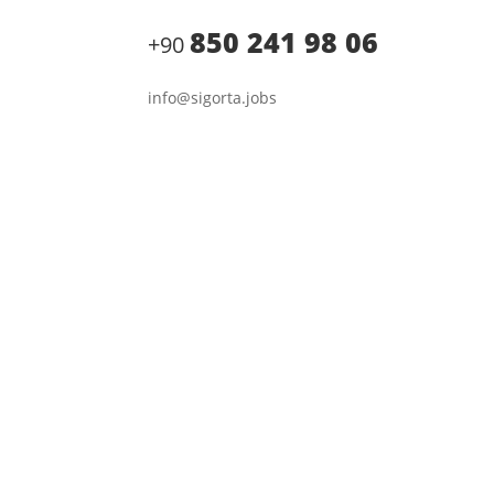
850 241 98 06
+90
info@sigorta.jobs