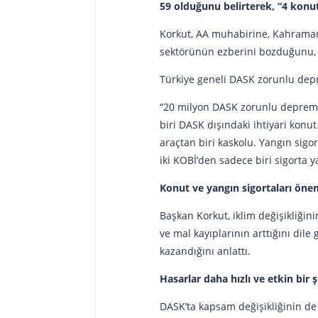
59 olduğunu belirterek, “4 konut
Korkut, AA muhabirine, Kahramanm
sektörünün ezberini bozduğunu, p
Türkiye geneli DASK zorunlu depre
“20 milyon DASK zorunlu deprem s
biri DASK dışındaki ihtiyari konut
araçtan biri kaskolu. Yangın sigo
iki KOBİ’den sadece biri sigorta 
Konut ve yangın sigortaları ön
Başkan Korkut, iklim değişikliğini
ve mal kayıplarının arttığını dil
kazandığını anlattı.
Hasarlar daha hızlı ve etkin bir 
DASK’ta kapsam değişikliğinin d