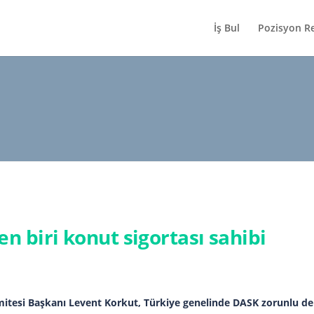
İş Bul
Pozisyon R
n biri konut sigortası sahibi
mitesi Başkanı Levent Korkut, Türkiye genelinde DASK zorunlu de