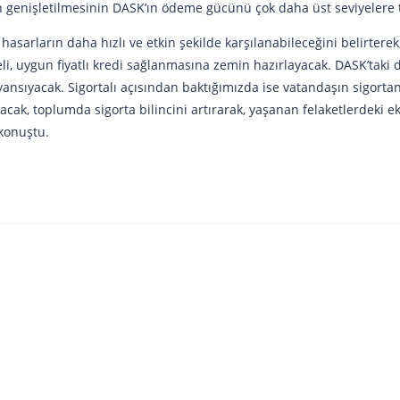
n genişletilmesinin DASK’ın ödeme gücünü çok daha üst seviyelere t
asarların daha hızlı ve etkin şekilde karşılanabileceğini belirterek,
i, uygun fiyatlı kredi sağlanmasına zemin hazırlayacak. DASK’taki
ansıyacak. Sigortalı açısından baktığımızda ise vatandaşın sigort
cak, toplumda sigorta bilincini artırarak, yaşanan felaketlerdeki ek
konuştu.