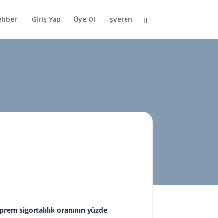
ehberi
Giriş Yap
Üye Ol
İşveren
prem sigortalılık oranının yüzde