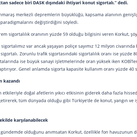
tan sadece biri DASK dışındaki ihtiyari konut sigortalı.” dedi.
araş merkezli depremlerin büyüklüğü, kapsama alanının genişliği ve
aradigmalarını değiştirdiğini söyledi.
m sigortalılık oranının yüzde 59 olduğu bilgisini veren Korkut, şö
igortalımız var ancak yaşayan poliçe sayımız 12 milyon civarında
 sigortalı. Zorunlu trafik sigortasındaki sigortalılık oranı ise yüzde
rtalarında ise büyük sanayi işletmelerinde oran yüksek iken KOBİ’le
yaptırıyor. Genel anlamda sigorta kapasite kullanım oranı yüzde 40
em kazandı
n etkileriyle doğal afetlerin yıkıcı etkisinin giderek daha fazla hiss
e getirerek, tüm dünyada olduğu gibi Türkiye’de de konut, yangın ve i
şekilde karşılanabilecek
e gündemde olduğunu anımsatan Korkut, özellikle fon havuzunun d