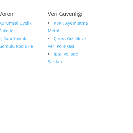
 Veren
Veri Güvenliği
Kurumsal Üyelik
KVKK Aydınlatma
Paketler
Metni
İş İlanı Yayınla
Çerez, Gizlilik ve
Gömülü Kod Ekle
Veri Politikası
İptal ve İade
Şartları