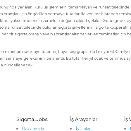
nu’nda yer alan, kuruluş işlemlerini tamamlayan ve ruhsat talebinde bul
a branşları için öngörülen sermaye tutarları ile verilmek istenen temina
ara yükseltmelerinin zorunlu olduğuna dikkat çekildi. Genelgede, ayrıc
nra ruhsat talebinde bulunan sigorta şirketlerinin, sigorta kooperatifl
 her bir sigorta branşı veya bu branşlar altında verilen teminatlar iç
n minimum sermaye tutarları, hayat dışı gruplarda 1 milyar 600 mily
lam sermaye gereksinimi belirlendi. Bu tutar her yıl ocak ve temmuz ayl
a da güncellenecek.
Sigorta.Jobs
İş Arayanlar
İş
Hakkımızda
İş İlanları