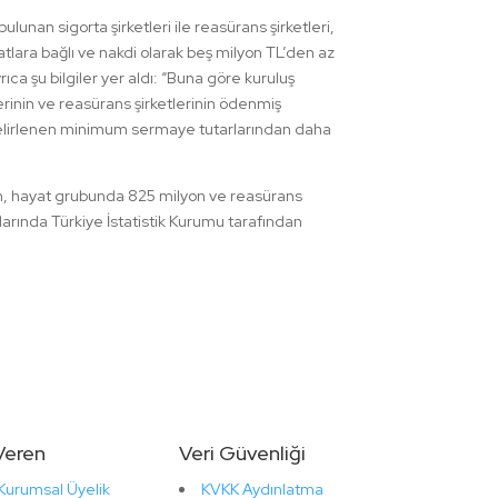
unan sigorta şirketleri ile reasürans şirketleri,
tlara bağlı ve nakdi olarak beş milyon TL’den az
a şu bilgiler yer aldı: “Buna göre kuruluş
erinin ve reasürans şirketlerinin ödenmiş
in belirlenen minimum sermaye tutarlarından daha
on, hayat grubunda 825 milyon ve reasürans
arında Türkiye İstatistik Kurumu tarafından
 Veren
Veri Güvenliği
Kurumsal Üyelik
KVKK Aydınlatma