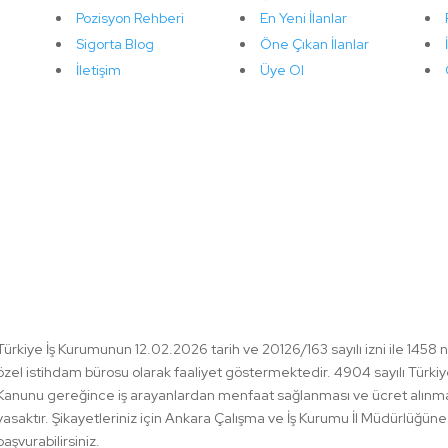
Pozisyon Rehberi
En Yeni İlanlar
Sigorta Blog
Öne Çıkan İlanlar
İletişim
Üye Ol
Türkiye İş Kurumunun 12.02.2026 tarih ve 20126/163 sayılı izni ile 1458 
özel istihdam bürosu olarak faaliyet göstermektedir. 4904 sayılı Türkiy
Kanunu gereğince iş arayanlardan menfaat sağlanması ve ücret alınm
yasaktır. Şikayetleriniz için Ankara Çalışma ve İş Kurumu İl Müdürlüğüne
başvurabilirsiniz.