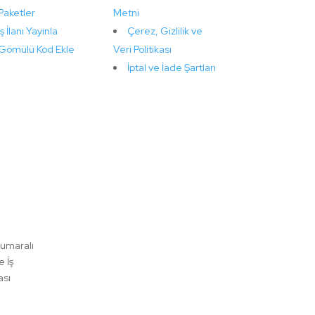
Paketler
Metni
İş İlanı Yayınla
Çerez, Gizlilik ve
Gömülü Kod Ekle
Veri Politikası
İptal ve İade Şartları
numaralı
e İş
ası