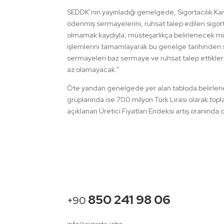
SEDDK’nın yayınladığı genelgede, Sigortacılık Kanu
ödenmiş sermayelerini, ruhsat talep edilen sigort
olmamak kaydıyla, müsteşarlıkça belirlenecek mikt
işlemlerini tamamlayarak bu genelge tarihinden so
sermayeleri baz sermaye ve ruhsat talep ettikleri
az olamayacak.”
Öte yandan genelgede yer alan tabloda belirlene
gruplarında ise 700 milyon Türk Lirası olarak top
açıklanan Üretici Fiyatları Endeksi artış oranınd
850 241 98 06
+90