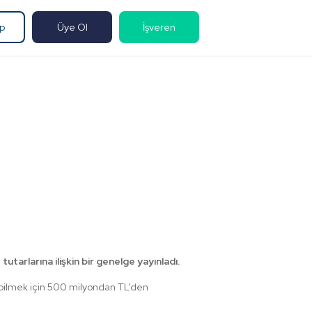
ap
Üye Ol
İşveren
arlarına ilişkin bir genelge yayınladı.
ebilmek için 500 milyondan TL’den