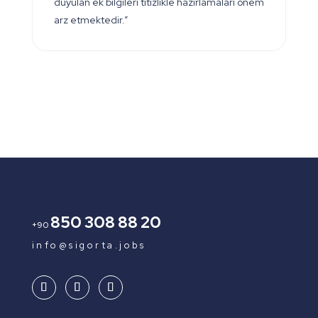
duyulan ek bilgileri titizlikle hazırlamaları önem
arz etmektedir.”
850 308 88 20
+90
info@sigorta.jobs