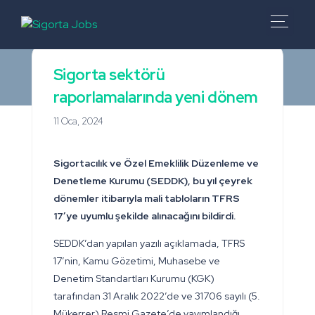
Sigorta sektörü
raporlamalarında yeni dönem
11 Oca, 2024
Sigortacılık ve Özel Emeklilik Düzenleme ve
Denetleme Kurumu (SEDDK),
bu yıl çeyrek
dönemler itibarıyla mali tabloların TFRS
17’ye uyumlu şekilde alınacağını bildirdi.
SEDDK’dan yapılan yazılı açıklamada, TFRS
17’nin, Kamu Gözetimi, Muhasebe ve
Denetim Standartları Kurumu (KGK)
tarafından 31 Aralık 2022’de ve 31706 sayılı (5.
Mükerrer) Resmi Gazete’de yayımlandığı