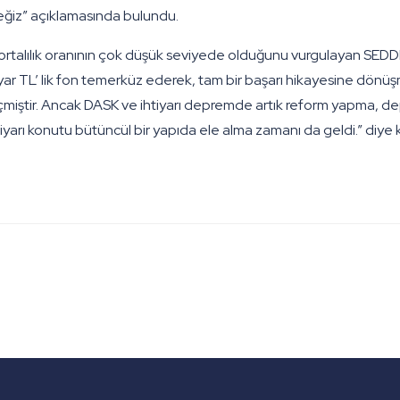
ğiz” açıklamasında bulundu.
talılık oranının çok düşük seviyede olduğunu vurgulayan SEDD
r TL’ lik fon temerküz ederek, tam bir başarı hikayesine dönüşmü
çmiştir. Ancak DASK ve ihtiyarı depremde artık reform yapma, de
yarı konutu bütüncül bir yapıda ele alma zamanı da geldi.” diye 