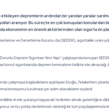
ili etkileyen depremlerin ardından bir yandan yaralar sarılm
lları aranıyor. Bu süreçte en çok konuşulan konulardan bi
da ekonominin en önemli aktörlerinden olan sigorta ön plan
Düzenleme ve Denetleme Kurumu da (SEDDK), sigortalılık oranı yük
orunlu Deprem Sigortası Yeni Yapı” çalıştayında konuşan SEDD
yari konut sigortasında deprem teminatının birlikte ele alınacağı,
inde çalışmaya başladıklarını açıklayan Eroğlu, felaketten çıkar
tırma komisyonu kurulması için adım atacaklarını söyledi.
ivedilikle el ele yukarıya taşıyacak tedbirler almak gerektiğine dik
uz ve bu yolda devletimizin desteği ile tüm paydaşlarımızla iletiş