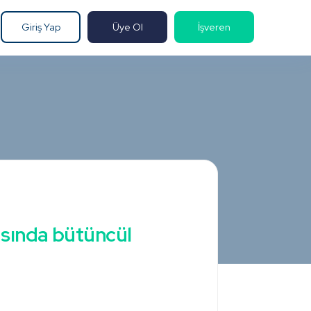
Giriş Yap
Üye Ol
İşveren
asında bütüncül