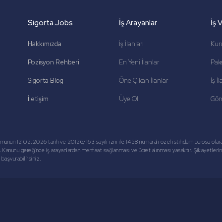
Sigorta.Jobs
İş Arayanlar
İş 
Hakkımızda
İş İlanları
Kur
Pozisyon Rehberi
En Yeni İlanlar
Pake
Sigorta Blog
Öne Çıkan İlanlar
İş İ
İletişim
Üye Ol
Göm
umunun 12.02.2026 tarih ve 20126/163 sayılı izni ile 1458 numaralı özel istihdam bürosu ola
 İş Kanunu gereğince iş arayanlardan menfaat sağlanması ve ücret alınması yasaktır. Şikayetleri
başvurabilirsiniz.