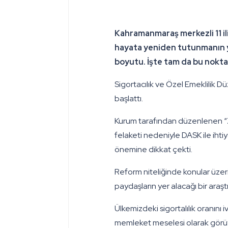
Kahramanmaraş
merkezli 11 
hayata yeniden tutunmanın yo
boyutu. İşte tam da bu nokta
Sigortacılık ve Özel Emeklilik 
başlattı.
Kurum tarafından düzenlenen “Z
felaketi nedeniyle DASK ile ihti
önemine dikkat çekti.
Reform niteliğinde konular üzer
paydaşların yer alacağı bir araş
Ülkemizdeki sigortalılık oranını 
memleket meselesi olarak görüyor