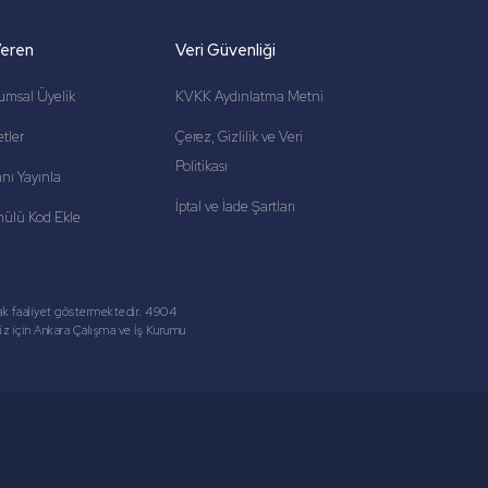
Veren
Veri Güvenliği
umsal Üyelik
KVKK Aydınlatma Metni
tler
Çerez, Gizlilik ve Veri
Politikası
lanı Yayınla
İptal ve İade Şartları
ülü Kod Ekle
rak faaliyet göstermektedir. 4904
niz için Ankara Çalışma ve İş Kurumu