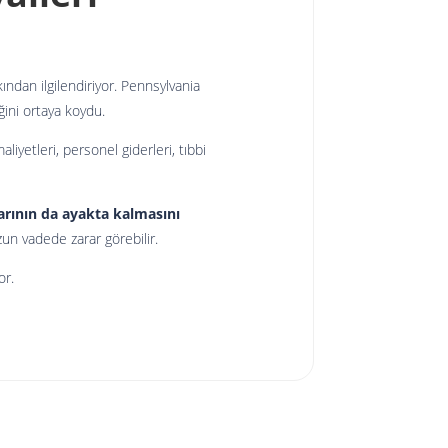
ından ilgilendiriyor. Pennsylvania
ğini ortaya koydu.
liyetleri, personel giderleri, tıbbi
arının da ayakta kalmasını
zun vadede zarar görebilir.
or.