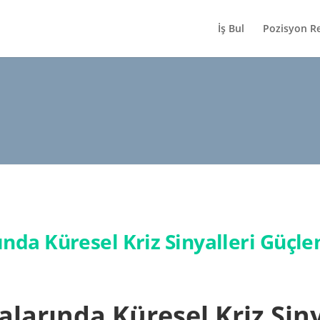
İş Bul
Pozisyon R
ında Küresel Kriz Sinyalleri Güçle
alarında Küresel Kriz Siny