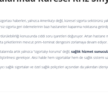
ortası haberleri, yalnızca Amerika’yı değil, küresel sigorta sektörünü yak
rsiz sigorta geri ödemelerinin bazı hastaneleri kapanma noktasına getirdi
rdürülebilirliği konusunda ciddi soru işaretleri doğuruyor. Artan hastane ma
sigorta şirketlerinin mevcut prim–teminat dengesini zorlamaya devam ediyor.
alarında artık yalnızca “sigortalıyı koruma” değil;
sağlık hizmet sunucul
liştirilmesi gerekiyor. Aksi halde hem sigortalılar hem de sağlık sistemi u
cı sağlık sigortaları ve özel sağlık poliçeleri açısından da yakından izleniy