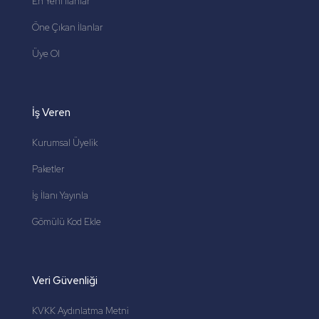
En Yeni İlanlar
Öne Çıkan İlanlar
Üye Ol
İş Veren
Kurumsal Üyelik
Paketler
İş İlanı Yayınla
Gömülü Kod Ekle
Veri Güvenliği
KVKK Aydınlatma Metni