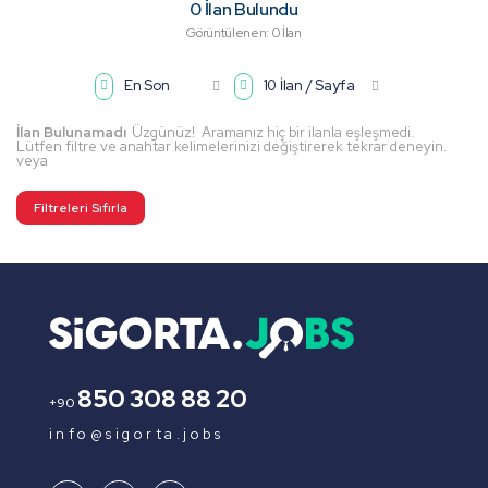
0
İlan Bulundu
Görüntülenen: 0 İlan
En Son
10 İlan / Sayfa
İlan Bulunamadı
Üzgünüz! Aramanız hiç bir ilanla eşleşmedi.
Lütfen filtre ve anahtar kelimelerinizi değiştirerek tekrar deneyin.
veya
Filtreleri Sıfırla
850 308 88 20
+90
info@sigorta.jobs